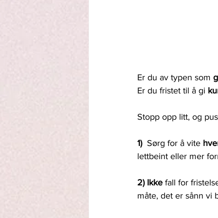
Er du av typen som 
g
Er du fristet til å gi 
ku
Stopp opp litt, og pu
1)  
Sørg for å vite 
hve
lettbeint eller mer for
2) Ikke 
fall for fristel
måte, det er sånn vi b