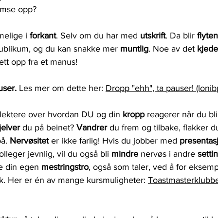
ramse opp?
melige i 
forkant
. Selv om du har med 
utskrift
. Da blir 
flyten
blikum, og du kan snakke mer 
muntlig
. Noe av det 
kjede
ett opp fra et manus!
user. 
Les mer om dette her: 
Dropp "ehh", ta pauser! (loni
flektere over hvordan DU og din 
kropp 
reagerer når du bli
jelver 
du på beinet? 
Vandrer 
du frem og tilbake, flakker 
å. 
Nervøsitet 
er ikke farlig! Hvis du jobber med 
presentas
lleger jevnlig, vil du også bli 
mindre 
nervøs i andre 
setti
e din egen 
mestringstro
, også som taler, ved å for eksemp
kk. Her er én av mange kursmuligheter: 
Toastmasterklubbe