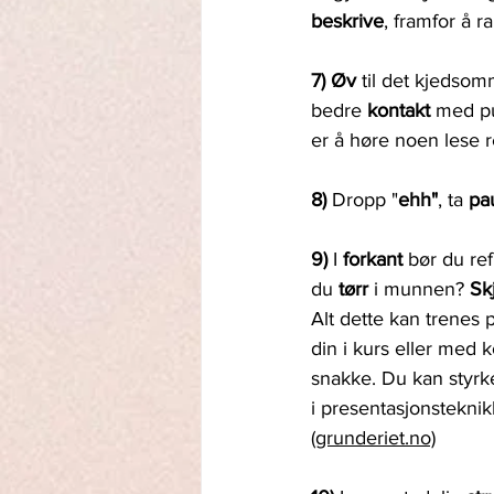
beskrive
, framfor å 
7) Øv 
til det kjedsom
bedre 
kontakt 
med pu
er å høre noen lese r
8) 
Dropp "
ehh"
, ta 
pa
9) 
I 
forkant 
bør du re
du 
tørr 
i munnen? 
Sk
Alt dette kan trenes p
din i kurs eller med ko
snakke. Du kan styrk
i presentasjonstekni
(grunderiet.no)