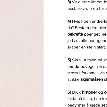
3) 
Vit gjerne litt om 
best, selv om du har 
4) 
Hvis noen andre ta
da? Bestem deg aller
bekrefte
 poenget, hel
jo Lars alle poengen
skaper en klein start.
5) 
Skriv ut talen på 
s
når du beveger på de
stress i forkant. Hvis
at ikke 
skjermlåsen 
s
6) 
Bruk 
historier 
og 
o
fakta på fakta, i en 
begynner å kjede seg