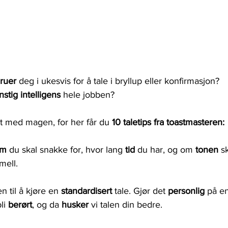
ruer 
deg i ukesvis for å tale i bryllup eller konfirmasjon?
nstig intelligens
 hele jobben?
st med magen, for her får du 
10 taletips fra toastmasteren:
m 
du skal snakke for, hvor lang 
tid 
du har, og om 
tonen 
s
mell. 
sen til å kjøre en 
standardisert 
tale. Gjør det 
personlig 
på en
li 
berørt
, og da 
husker 
vi talen din bedre.