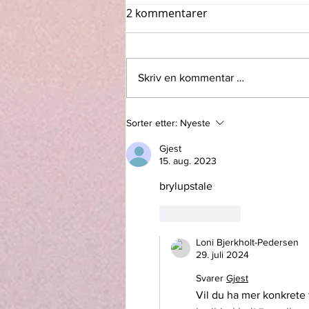
2 kommentarer
Skriv en kommentar …
Velg historie med omhu!
Sorter etter:
Nyeste
Gjest
15. aug. 2023
brylupstale
Lik
Svar
Loni Bjerkholt-Pedersen
29. juli 2024
Svarer
Gjest
Vil du ha mer konkrete t