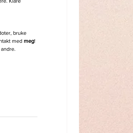
re. Klare 
oter, bruke 
ontakt med 
meg
!
 andre.