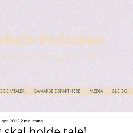
kholt-Pedersen
munikasjonsrådgiver og underholder
DEOMTALER
SAMARBEIDSPARTNERE
MEDIA
BLOGG
. apr. 2023
2 min lesing
g skal holde tale!