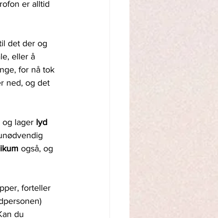
rofon er alltid 
il det der og 
e, eller å 
nge, for nå tok 
r ned, og det 
og lager 
lyd 
 unødvendig 
likum 
også, og 
per, forteller 
edpersonen) 
Kan du 