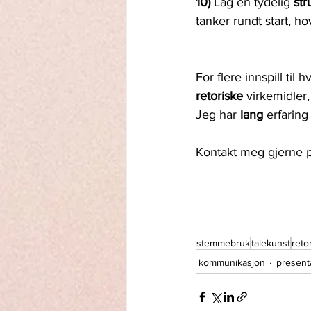
10) 
Lag en tydelig 
str
tanker rundt start, h
For flere innspill til
retoriske 
virkemidler,
Jeg har 
lang 
erfarin
Kontakt meg gjerne p
stemmebruk
talekunst
reto
kommunikasjon
present