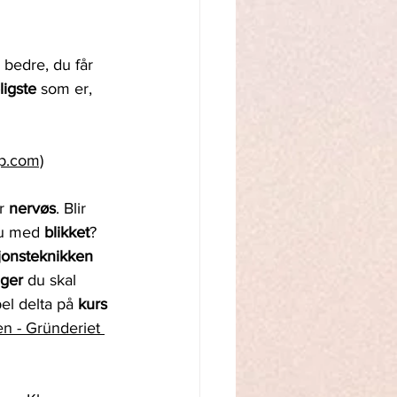
 
bedre, du får 
ligste 
som er, 
bp.com)
r 
nervøs
. Blir 
du med 
blikket
? 
jonsteknikken 
nger 
du skal 
el delta på 
kurs 
n - Gründeriet 