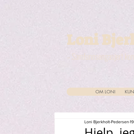
Loni Bjer
– Samfunnsengasjert kom
OM LONI
KUN
Loni Bjerkholt-Pedersen
19
Hjelp, je