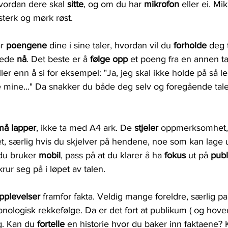
hvordan dere skal 
sitte
, og om du har 
mikrofon 
eller ei. Mik
sterk og mørk røst.
r 
poengene 
dine i sine taler, hvordan vil du 
forholde 
deg t
ede 
nå
. Det beste er å 
følge opp
 et poeng fra en annen tal
ler enn å si for eksempel: "Ja, jeg skal ikke holde på så le
e mine..." Da snakker du både deg selv og foregående tale
må lapper
, ikke ta med A4 ark. De 
stjeler 
oppmerksomhet, 
t, særlig hvis du skjelver på hendene, noe som kan lage
 du bruker 
mobil
, pass på at du klarer å ha 
fokus 
ut på 
pub
krur seg på i løpet av talen.
pplevelser 
framfor fakta. Veldig mange foreldre, særlig pap
kronologisk rekkefølge. Da er det fort at publikum ( og hov
. Kan du 
fortelle
 en historie hvor du baker inn faktaene? 