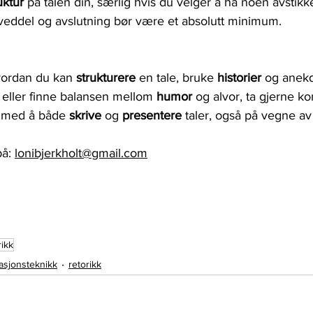
uktur 
på talen din, særlig hvis du velger å ha noen avstikke
oveddel og avslutning bør være et absolutt minimum.
 hvordan du kan 
strukturere 
en tale, bruke 
historier 
og anekd
 eller finne balansen mellom 
humor 
og alvor, ta gjerne k
g med å både 
skrive 
og 
presentere 
taler, også på vegne av
å: 
lonibjerkholt@gmail.com
rikk
asjonsteknikk
retorikk