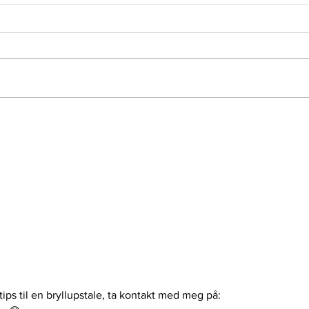
Dropp "ehh", ta pauser!
ips til en bryllupstale, ta kontakt med meg på: 